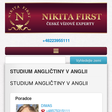
Перейти
к
основному
содержанию
+48223955111
Vyhledejte zemi
STUDIUM ANGLIČTINY V ANGLII
STUDIUM ANGLIČTINY V ANGLII
Poradce
DIMAS
+48575315111