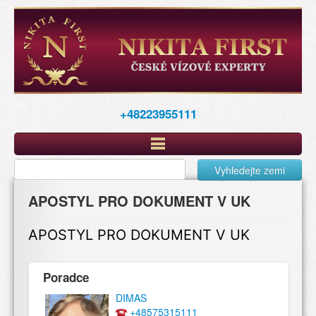
Перейти
к
основному
содержанию
+48223955111
Vyhledejte zemi
APOSTYL PRO DOKUMENT V UK
APOSTYL PRO DOKUMENT V UK
Poradce
DIMAS
+48575315111