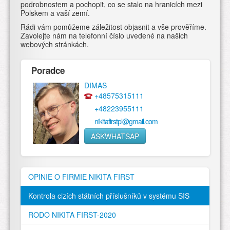
podrobnostem a pochopit, co se stalo na hranicích mezi
Polskem a vaší zemí.
Rádi vám pomůžeme záležitost objasnit a vše prověříme.
Zavolejte nám na telefonní číslo uvedené na našich
webových stránkách.
Poradce
DIMAS
+48575315111
+48223955111
nikitafirstpl@gmail.com
ASKWHATSAP
OPINIE O FIRMIE NIKITA FIRST
Kontrola cizích státních příslušníků v systému SIS
RODO NIKITA FIRST-2020