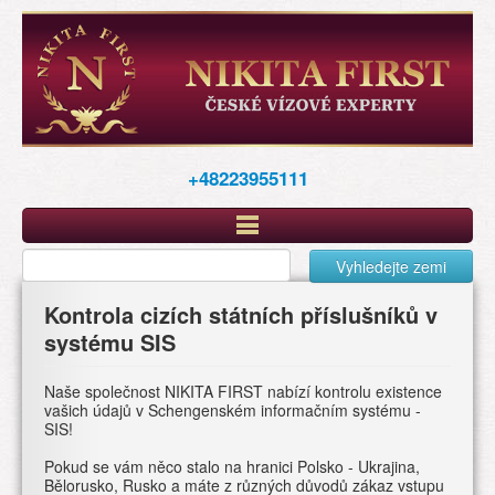
Перейти
к
основному
содержанию
+48223955111
Vyhledejte zemi
Kontrola cizích státních příslušníků v
systému SIS
Naše společnost NIKITA FIRST nabízí kontrolu existence
vašich údajů v Schengenském informačním systému -
SIS!
Pokud se vám něco stalo na hranici Polsko - Ukrajina,
Bělorusko, Rusko a máte z různých důvodů zákaz vstupu