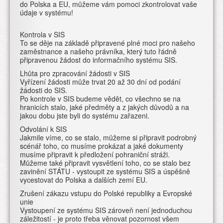
do Polska a EU, můžeme vám pomoci zkontrolovat vaše
údaje v systému!
Kontrola v SIS
To se děje na základě připravené plné moci pro našeho
zaměstnance a našeho právníka, který tuto řádně
připravenou žádost do informačního systému SIS.
Lhůta pro zpracování žádosti v SIS
Vyřízení žádosti může trvat 20 až 30 dní od podání
žádosti do SIS.
Po kontrole v SIS budeme vědět, co všechno se na
hranicích stalo, jaké předměty a z jakých důvodů a na
jakou dobu jste byli do systému zařazeni.
Odvolání k SIS
Jakmile víme, co se stalo, můžeme si připravit podrobný
scénář toho, co musíme prokázat a jaké dokumenty
musíme připravit k předložení pohraniční stráži.
Můžeme také připravit vysvětlení toho, co se stalo bez
zavinění STÁTU - vystoupit ze systému SIS a úspěšně
vycestovat do Polska a dalších zemí EU.
Zrušení zákazu vstupu do Polské republiky a Evropské
unie
Vystoupení ze systému SIS zároveň není jednoduchou
záležitostí - je proto třeba věnovat pozornost všem