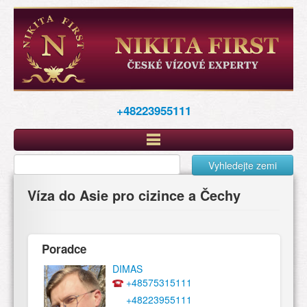
Перейти
к
основному
содержанию
+48223955111
Vyhledejte zemi
Víza do Asie pro cizince a Čechy
Poradce
DIMAS
+48575315111
+48223955111