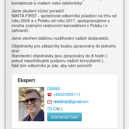
kontaktovat e-mailem nebo telefonicky!
Jsme zkušení vízoví poradci!
NIKITA FIRST - společnost odborníků působící na trhu od
roku 2009 a v Polsku od roku 2017, spolupracujeme s
mnoha známými cestovními kancelářemi v Polsku i v
zahraničí.
Jsme otevřeni dalšímu rozšiřování našich dodavatelů.
Objednávky pro zákazníky budou zpracovány do jednoho
dne!
Standardní objednávky jsou zpracovány do 8 hodin (
pokud nepotřebujete podporu našich konzultantů ).
Náš tým odborníků je zde, aby vám pomohl!
Ekspert
DIMAS
+48223955111
nikitafirstpl@gmail.com
CALL
ASKWHATSAP