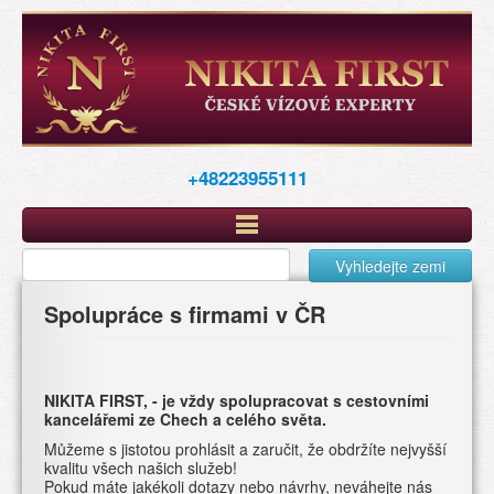
Перейти
к
основному
содержанию
+48223955111
Vyhledejte zemi
Spolupráce s firmami v ČR
NIKITA FIRST, - je vždy spolupracovat s cestovními
kancelářemi ze Chech a celého světa.
Můžeme s jistotou prohlásit a zaručit, že obdržíte nejvyšší
kvalitu všech našich služeb!
Pokud máte jakékoli dotazy nebo návrhy, neváhejte nás